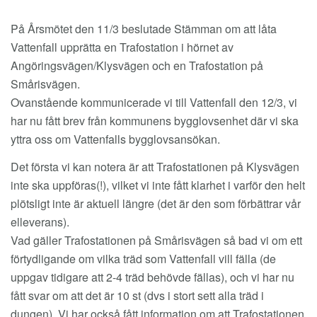
EM
På Årsmötet den 11/3 beslutade Stämman om att låta
Vattenfall upprätta en Trafostation i hörnet av
Angöringsvägen/Klysvägen och en Trafostation på
Smårisvägen.
Ovanstående kommunicerade vi till Vattenfall den 12/3, vi
har nu fått brev från kommunens bygglovsenhet där vi ska
yttra oss om Vattenfalls bygglovsansökan.
Det första vi kan notera är att Trafostationen på Klysvägen
inte ska uppföras(!), vilket vi inte fått klarhet i varför den helt
plötsligt inte är aktuell längre (det är den som förbättrar vår
elleverans).
Vad gäller Trafostationen på Smårisvägen så bad vi om ett
förtydligande om vilka träd som Vattenfall vill fälla (de
uppgav tidigare att 2-4 träd behövde fällas), och vi har nu
fått svar om att det är 10 st (dvs i stort sett alla träd i
dungen). Vi har också fått information om att Trafostationen