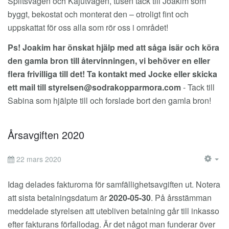
Splitsvägen och Kajutvägen, tusen tack till Joakim som
byggt, bekostat och monterat den – otroligt fint och
uppskattat för oss alla som rör oss i området!
Ps! Joakim har önskat hjälp med att såga isär och köra
den gamla bron till återvinningen, vi behöver en eller
flera frivilliga till det! Ta kontakt med Jocke eller skicka
ett mail till
styrelsen@sodrakopparmora.com
- Tack till
Sabina som hjälpte till och forslade bort den gamla bron!
Årsavgiften 2020
22 mars 2020
EM
Idag delades fakturorna för samfällighetsavgiften ut. Notera
att sista betalningsdatum är
2020-05-30
. På årsstämman
meddelade styrelsen att utebliven betalning går till inkasso
efter fakturans förfallodag. Är det något man funderar över