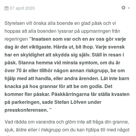
07 april 2020
EM
Styrelsen vill önska alla boende en glad påsk och vi
hoppas att alla boenden lyssnar på uppmaningen från
regeringen
”Insatsen som var och en av oss gör varje
dag är det viktigaste. Härda ut, bit ihop. Varje svensk
har en skyldighet att skydda sig själv. Ställ in resan i
påsk. Stanna hemma vid minsta symtom, om du är
över 70 år eller tillhör någon annan riskgrupp, be om
hjälp med att handla, eller andra ärenden. Låt inte barn
knacka på hos grannar för att be om godis. Det
kommer fler påskar. Påskkärringarna får ställa kvasten
på parkeringen, sade Stefan Löfven under
presskonferensen. ”
Vad rädda om varandra och glöm inte att fråga din granne,
sjuk, äldre eller i riskgrupp om du kan hjälpa till med något