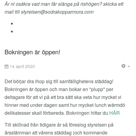
Är ni osäkra vad man får slänga på rishögen? skicka ett
mail till
styrelsen@sodrakopparmora.com
Bokningen är öppen!
14 april 2020
EM
Det börjar dra ihop sig till samfällighetens städdag!
Bokningen är öppen och man bokar en "plupp" per
deltagare för att vi på ett bra sätt ska veta hur mycket vi
hinner med under dagen samt hur mycket lunch wärmdö
delikatesser skall förbereda. Bokningen hittar du
HÄR
Till skillnad från tidigare år så föreslog styrelsen på
årsstämman att vårens städdag (och kommande