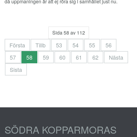
då uppmaningen är att ej röra sig i samhället just nu.
Sida 58 av 112
Första
Tillb
53
54
55
56
57
58
59
60
61
62
Nästa
Sista
SÖDRA KOPPARMORAS