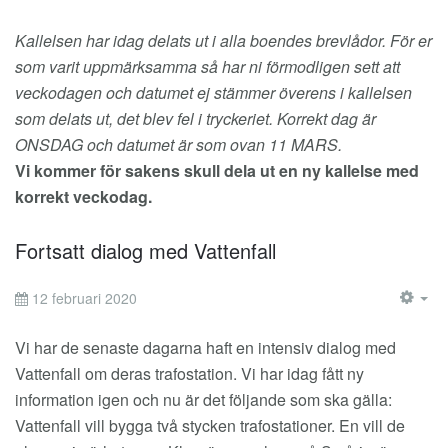
EM
Kallelsen har idag delats ut i alla boendes brevlådor. För er
som varit uppmärksamma så har ni förmodligen sett att
veckodagen och datumet ej stämmer överens i kallelsen
som delats ut, det blev fel i tryckeriet. Korrekt dag är
ONSDAG och datumet är som ovan 11 MARS.
Vi kommer för sakens skull dela ut en ny kallelse med
korrekt veckodag.
Fortsatt dialog med Vattenfall
12 februari 2020
EM
Vi har de senaste dagarna haft en intensiv dialog med
Vattenfall om deras trafostation. Vi har idag fått ny
information igen och nu är det följande som ska gälla:
Vattenfall vill bygga två stycken trafostationer. En vill de