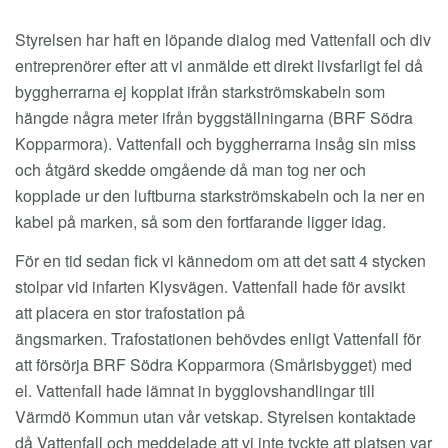
EM
Styrelsen har haft en löpande dialog med Vattenfall och div
entreprenörer efter att vi anmälde ett direkt livsfarligt fel då
byggherrarna ej kopplat ifrån starkströmskabeln som
hängde några meter ifrån byggställningarna (BRF Södra
Kopparmora). Vattenfall och byggherrarna insåg sin miss
och åtgärd skedde omgående då man tog ner och
kopplade ur den luftburna starkströmskabeln och la ner en
kabel på marken, så som den fortfarande ligger idag.
För en tid sedan fick vi kännedom om att det satt 4 stycken
stolpar vid infarten Klysvägen. Vattenfall hade för avsikt
att placera en stor trafostation på
ängsmarken. Trafostationen behövdes enligt Vattenfall för
att försörja BRF Södra Kopparmora (Smårisbygget) med
el. Vattenfall hade lämnat in bygglovshandlingar till
Värmdö Kommun utan vår vetskap. Styrelsen kontaktade
då Vattenfall och meddelade att vi inte tyckte att platsen var