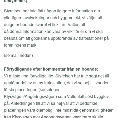
bekymmer.)
Styrelsen har inte fått någon tidigare information om
ytterligare avstyckningar och byggprojekt, vi väljer att
delge er boende svaret vi fick från Vattenfall
då denna information kan vara av vikt för er om vi ska
besluta om att godkänna uppförande av trafostationer på
föreningens mark.
(se mail nedan)
Förtydligande efter kommentar från en boende:
Vi måste nog förtydliga lite, Styrelsen har inte sagt nej till
uppförandet av en ny trafostation, det vi sa nej till var den
första placeringen (korsningen
Klysvägen/Angöringsvägen) som Vattenfall sökt bygglov
på. Anledningen till att vi sa nej var att vi bedömde
placeringen vara olämplig, inte minst då genomsiktligheten
från Klysvägen mot Angöringsvägen ytterligare skulle