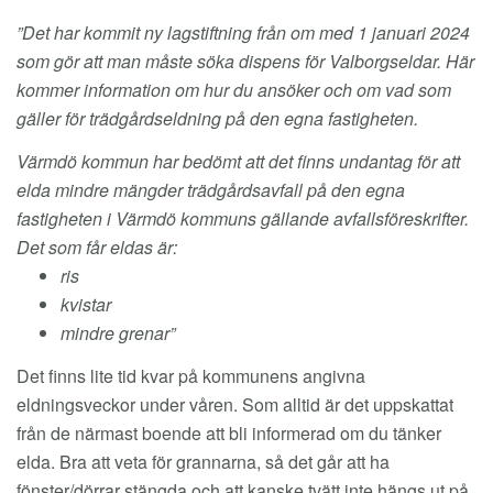
”Det har kommit ny lagstiftning från om med 1 januari 2024
som gör att man måste söka dispens för Valborgseldar. Här
kommer information om hur du ansöker och om vad som
gäller för trädgårdseldning på den egna fastigheten.
Värmdö kommun har bedömt att det finns undantag för att
elda mindre mängder trädgårdsavfall på den egna
fastigheten i Värmdö kommuns gällande avfallsföreskrifter.
Det som får eldas är:
ris
kvistar
mindre grenar”
Det finns lite tid kvar på kommunens angivna
eldningsveckor under våren. Som alltid är det uppskattat
från de närmast boende att bli informerad om du tänker
elda. Bra att veta för grannarna, så det går att ha
fönster/dörrar stängda och att kanske tvätt inte hängs ut på