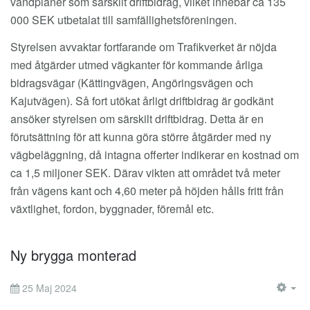
vändplaner som särskilt driftbidrag, vilket innebär ca 135
000 SEK utbetalat till samfällighetsföreningen.
Styrelsen avvaktar fortfarande om Trafikverket är nöjda
med åtgärder utmed vägkanter för kommande årliga
bidragsvägar (Kättingvägen, Angöringsvägen och
Kajutvägen). Så fort utökat årligt driftbidrag är godkänt
ansöker styrelsen om särskilt driftbidrag. Detta är en
förutsättning för att kunna göra större åtgärder med ny
vägbeläggning, då intagna offerter indikerar en kostnad om
ca 1,5 miljoner SEK. Därav vikten att området två meter
från vägens kant och 4,60 meter på höjden hålls fritt från
växtlighet, fordon, byggnader, föremål etc.
Ny brygga monterad
25 Maj 2024
EM