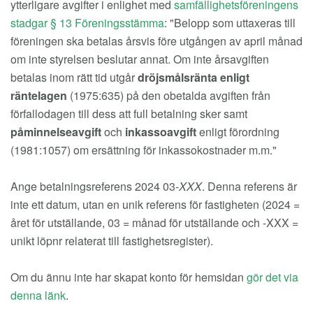
ytterligare avgifter i enlighet med
samfällighetsföreningens
stadgar § 13 Föreningsstämma
: "Belopp som uttaxeras till
föreningen ska betalas årsvis före utgången av april månad
om inte styrelsen beslutar annat. Om inte årsavgiften
betalas inom rätt tid utgår
dröjsmålsränta enligt
räntelagen
(1975:635) på den obetalda avgiften från
förfallodagen till dess att full betalning sker samt
påminnelseavgift
och
inkassoavgift
enligt förordning
(1981:1057) om ersättning för inkassokostnader m.m."
Ange betalningsreferens 2024 03-
XXX
. Denna referens är
inte ett datum, utan en unik referens för fastigheten (2024 =
året för utställande, 03 = månad för utställande och -XXX =
unikt löpnr relaterat till fastighetsregister).
Om du ännu inte har skapat konto för hemsidan
gör det via
denna länk
.