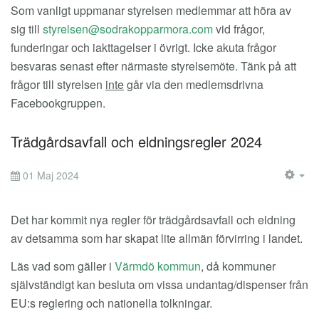
Som vanligt uppmanar styrelsen medlemmar att höra av
sig till
vid frågor,
funderingar och iakttagelser i övrigt. Icke akuta frågor
besvaras senast efter närmaste styrelsemöte. Tänk på att
frågor till styrelsen
inte
går via den medlemsdrivna
Facebookgruppen.
Trädgårdsavfall och eldningsregler 2024
01 Maj 2024
EM
Det har kommit nya regler för trädgårdsavfall och eldning
av detsamma som har skapat lite allmän förvirring i landet.
Läs vad som gäller i
Värmdö kommun
, då kommuner
självständigt kan besluta om vissa undantag/dispenser från
EU:s reglering och nationella tolkningar.