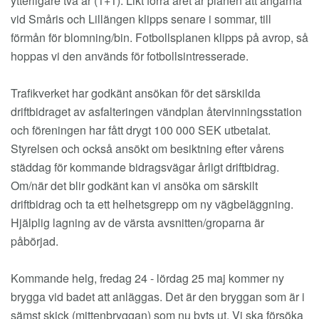
ytterligare två år (1+1). Likt förra året är planen att ängarna
vid Småris och Lillängen klipps senare i sommar, till
förmån för blomning/bin. Fotbollsplanen klipps på avrop, så
hoppas vi den används för fotbollsintresserade.
Trafikverket har godkänt ansökan för det särskilda
driftbidraget av asfalteringen vändplan återvinningsstation
och föreningen har fått drygt 100 000 SEK utbetalat.
Styrelsen och också ansökt om besiktning efter vårens
städdag för kommande bidragsvägar årligt driftbidrag.
Om/när det blir godkänt kan vi ansöka om särskilt
driftbidrag och ta ett helhetsgrepp om ny vägbeläggning.
Hjälplig lagning av de värsta avsnitten/groparna är
påbörjad.
Kommande helg, fredag 24 - lördag 25 maj kommer ny
brygga vid badet att anläggas. Det är den bryggan som är i
sämst skick (mittenbryggan) som nu byts ut. Vi ska försöka