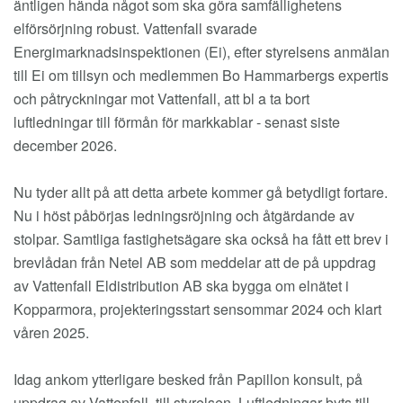
äntligen hända något som ska göra samfällighetens
elförsörjning robust. Vattenfall svarade
Energimarknadsinspektionen (Ei), efter styrelsens anmälan
till Ei om tillsyn och medlemmen Bo Hammarbergs expertis
och påtryckningar mot Vattenfall, att bl a ta bort
luftledningar till förmån för markkablar - senast siste
december 2026.
Nu tyder allt på att detta arbete kommer gå betydligt fortare.
Nu i höst påbörjas ledningsröjning och åtgärdande av
stolpar. Samtliga fastighetsägare ska också ha fått ett brev i
brevlådan från Netel AB som meddelar att de på uppdrag
av Vattenfall Eldistribution AB ska bygga om elnätet i
Kopparmora, projekteringsstart sensommar 2024 och klart
våren 2025.
Idag ankom ytterligare besked från Papillon konsult, på
uppdrag av Vattenfall, till styrelsen. Luftledningar byts till