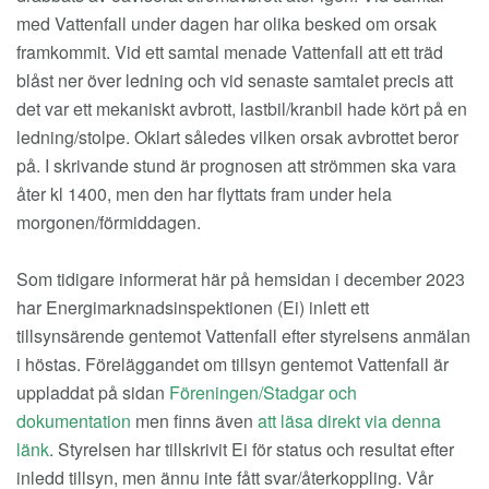
med Vattenfall under dagen har olika besked om orsak
framkommit. Vid ett samtal menade Vattenfall att ett träd
blåst ner över ledning och vid senaste samtalet precis att
det var ett mekaniskt avbrott, lastbil/kranbil hade kört på en
ledning/stolpe. Oklart således vilken orsak avbrottet beror
på. I skrivande stund är prognosen att strömmen ska vara
åter kl 1400, men den har flyttats fram under hela
morgonen/förmiddagen.
Som tidigare informerat här på hemsidan i december 2023
har Energimarknadsinspektionen (Ei) inlett ett
tillsynsärende gentemot Vattenfall efter styrelsens anmälan
i höstas. Föreläggandet om tillsyn gentemot Vattenfall är
uppladdat på sidan
Föreningen/Stadgar och
dokumentation
men finns även
att läsa direkt via denna
länk
. Styrelsen har tillskrivit Ei för status och resultat efter
inledd tillsyn, men ännu inte fått svar/återkoppling. Vår