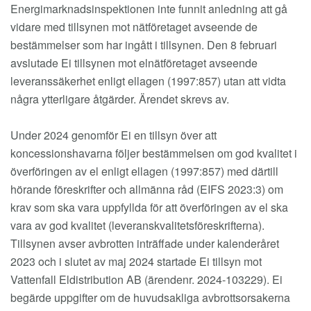
Energimarknadsinspektionen inte funnit anledning att gå
vidare med tillsynen mot nätföretaget avseende de
bestämmelser som har ingått i tillsynen. Den 8 februari
avslutade Ei tillsynen mot elnätföretaget avseende
leveranssäkerhet enligt ellagen (1997:857) utan att vidta
några ytterligare åtgärder. Ärendet skrevs av.
Under 2024 genomför Ei en tillsyn över att
koncessionshavarna följer bestämmelsen om god kvalitet i
överföringen av el enligt ellagen (1997:857) med därtill
hörande föreskrifter och allmänna råd (EIFS 2023:3) om
krav som ska vara uppfyllda för att överföringen av el ska
vara av god kvalitet (leveranskvalitetsföreskrifterna).
Tillsynen avser avbrotten inträffade under kalenderåret
2023 och i slutet av maj 2024 startade Ei tillsyn mot
Vattenfall Eldistribution AB (ärendenr. 2024-103229). Ei
begärde uppgifter om de huvudsakliga avbrottsorsakerna