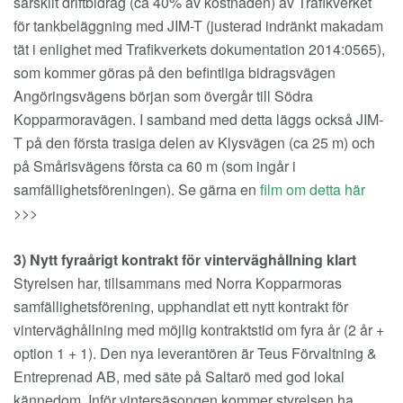
särskilt driftbidrag (ca 40% av kostnaden) av Trafikverket
för tankbeläggning med JIM-T (justerad indränkt makadam
tät i enlighet med Trafikverkets dokumentation 2014:0565),
som kommer göras på den befintliga bidragsvägen
Angöringsvägens början som övergår till Södra
Kopparmoravägen. I samband med detta läggs också JIM-
T på den första trasiga delen av Klysvägen (ca 25 m) och
på Smårisvägens första ca 60 m (som ingår i
samfällighetsföreningen). Se gärna en
film om detta här
>>>
3) Nytt fyraårigt kontrakt för vinterväghållning klart
Styrelsen har, tillsammans med Norra Kopparmoras
samfällighetsförening, upphandlat ett nytt kontrakt för
vinterväghållning med möjlig kontraktstid om fyra år (2 år +
option 1 + 1). Den nya leverantören är Teus Förvaltning &
Entreprenad AB, med säte på Saltarö med god lokal
kännedom. Inför vintersäsongen kommer styrelsen ha