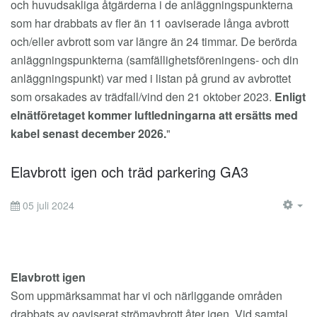
och huvudsakliga åtgärderna i de anläggningspunkterna
som har drabbats av fler än 11 oaviserade långa avbrott
och/eller avbrott som var längre än 24 timmar. De berörda
anläggningspunkterna (samfällighetsföreningens- och din
anläggningspunkt) var med i listan på grund av avbrottet
som orsakades av trädfall/vind den 21 oktober 2023.
Enligt
elnätföretaget kommer luftledningarna att ersätts med
kabel senast december 2026.
"
Elavbrott igen och träd parkering GA3
05 juli 2024
EM
Elavbrott igen
Som uppmärksammat har vi och närliggande områden
drabbats av oaviserat strömavbrott åter igen. Vid samtal