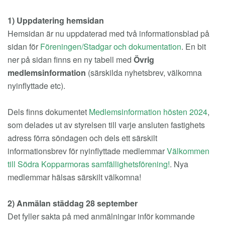
EM
1) Uppdatering hemsidan
Hemsidan är nu uppdaterad med två informationsblad på
sidan för
Föreningen/Stadgar och dokumentation
. En bit
ner på sidan finns en ny tabell med
Övrig
medlemsinformation
(särskilda nyhetsbrev, välkomna
nyinflyttade etc).
Dels finns dokumentet
Medlemsinformation hösten 2024
,
som delades ut av styrelsen till varje ansluten fastighets
adress förra söndagen och dels ett särskilt
informationsbrev för nyinflyttade medlemmar
Välkommen
till Södra Kopparmoras samfällighetsförening!
. Nya
medlemmar hälsas särskilt välkomna!
2) Anmälan städdag 28 september
Det fyller sakta på med anmälningar inför kommande