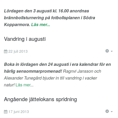
EM
Lördagen den 3 augusti kl. 16.00 anordnas
brännbollsturnering på fotbollsplanen i Södra
Kopparmora.
Läs mer...
Vandring i augusti
22 juli 2013
EM
Boka in lördagen den 24 augusti i era kalendrar för en
härlig sensommarpromenad!
Ragnvi Jansson och
Alexander Tunegård bjuder in till vandring i vacker
natur!
Läs mer
...
Angående jättelokans spridning
17 juni 2013
EM