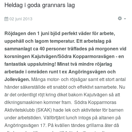
Heldag i goda grannars lag
02 juni 2013
EM
Röjdagen den 1 juni bjöd perfekt väder för arbete,
uppehåll och lagom temperatur. Ett arbetslag på
sammanlagt ca 40 personer träffades på morgonen vid
korsningen Kajutvägen/Södra Kopparmoravägen - en
fantastisk uppslutning! Minst två mindre röjarlag
arbetade i områden runt t ex Angöringsvägen och
Jollevägen.
Många motor- och röjsågar samt ett stort antal
händer säkerställde ett snabbt och effektivt samarbete. Nu
är det ordentligt röjt kring diket bakom Kajutvägen så att
dikningsmaskinen kommer fram. Södra Kopparmoras
Aktivitetsklubb (SKAK) hade lek och aktiviteter för barnen
under arbetstiden. Välförtjänt lunch intogs på altanen på
Angöringsvägen 17. På kvällen tändes grillarna åter då