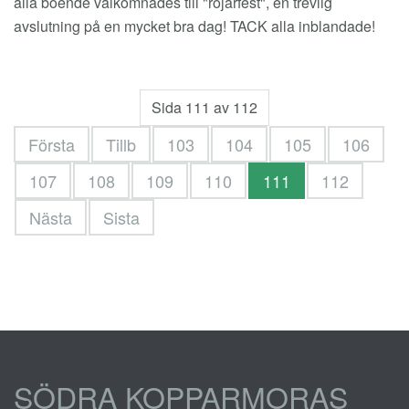
alla boende välkomnades till "röjarfest", en trevlig
avslutning på en mycket bra dag! TACK alla inblandade!
Sida 111 av 112
Första
Tillb
103
104
105
106
107
108
109
110
111
112
Nästa
Sista
SÖDRA KOPPARMORAS