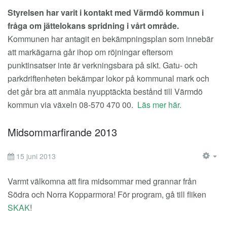
Styrelsen har varit i kontakt med Värmdö kommun i
fråga om jättelokans spridning i vårt område.
Kommunen har antagit en bekämpningsplan som innebär
att markägarna går ihop om röjningar eftersom
punktinsatser inte är verkningsbara på sikt. Gatu- och
parkdriftenheten bekämpar lokor på kommunal mark och
det går bra att anmäla nyupptäckta bestånd till Värmdö
kommun via växeln 08-570 470 00.
Läs mer här.
Midsommarfirande 2013
15 juni 2013
EM
Varmt välkomna att fira midsommar med grannar från
Södra och Norra Kopparmora! För program, gå till fliken
SKAK
!