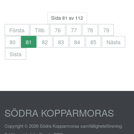
Sida 81 av 112
Första
Tillb
76
77
78
79
80
81
82
83
84
85
Nästa
Sista
SÖDRA KOPPARMORAS
Copyright © 2026 Södra Kopparmoras samfällighetsförening.