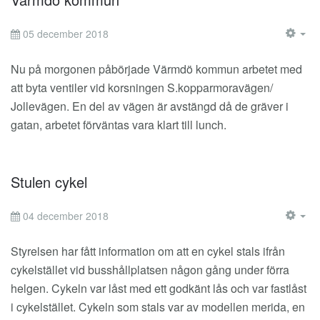
05 december 2018
EM
Nu på morgonen påbörjade Värmdö kommun arbetet med
att byta ventiler vid korsningen S.kopparmoravägen/
Jollevägen. En del av vägen är avstängd då de gräver i
gatan, arbetet förväntas vara klart till lunch.
Stulen cykel
04 december 2018
EM
Styrelsen har fått information om att en cykel stals ifrån
cykelstället vid busshållplatsen någon gång under förra
helgen. Cykeln var låst med ett godkänt lås och var fastlåst
i cykelstället. Cykeln som stals var av modellen merida, en