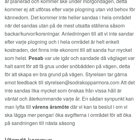
är planerad och kommer ske under morgondagen, detta
kommer ej att utföras efter varje plogning utan vid behov för
kännedom. Det kommer inte heller sandas i hela området
när det sandas utan på de mest utsatta ställena såsom
backar/kurvor/korsningar. Anledningen till att vi inte sandar
efter varje plogning och i hela området är helt enkelt
kostnaden, det finns inte ekonomi till att sanda hur mycket
som helst.
Pesab
var ute igår och sandade då väglaget var
halt samt för att få grus under snöbädden på vägen, detta
för att skapa en bra grund på vägen. Styrelsen tar gärna
emot feedback till
styrelsen@sodrakopparmora.com
Att det
inte sandas lika mycket som önskas från vissa håll är
väntat och återkommande varje år. En sådan synpunkt kan
man lyfta till
vårens årsmöte
där vi kan ta beslut i om vi
ska lägga mer pengar/ öka avgifterna i området för att öka
på sandningen till nästa säsong
Värmdö kommun