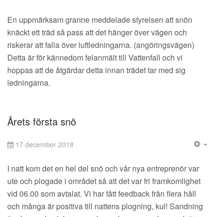
EM
En uppmärksam granne meddelade styrelsen att snön
knäckt ett träd så pass att det hänger över vägen och
riskerar att falla över luftledningarna. (angöringsvägen)
Detta är för kännedom felanmält till Vattenfall och vi
hoppas att de åtgärdar detta innan trädet tar med sig
ledningarna.
Årets första snö
17 december 2018
EM
I natt kom det en hel del snö och vår nya entreprenör var
ute och plogade i området så att det var fri framkomlighet
vid 06.00 som avtalat. Vi har fått feedback från flera håll
och många är positiva till nattens plogning, kul! Sandning