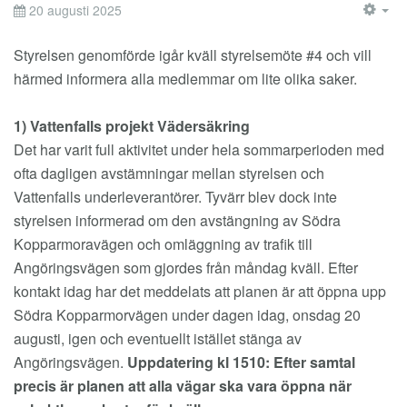
20 augusti 2025
EM
Styrelsen genomförde igår kväll styrelsemöte #4 och vill
härmed informera alla medlemmar om lite olika saker.
1) Vattenfalls projekt Vädersäkring
Det har varit full aktivitet under hela sommarperioden med
ofta dagligen avstämningar mellan styrelsen och
Vattenfalls underleverantörer. Tyvärr blev dock inte
styrelsen informerad om den avstängning av Södra
Kopparmoravägen och omläggning av trafik till
Angöringsvägen som gjordes från måndag kväll. Efter
kontakt idag har det meddelats att planen är att öppna upp
Södra Kopparmorvägen under dagen idag, onsdag 20
augusti, igen och eventuellt istället stänga av
Angöringsvägen.
Uppdatering kl 1510: Efter samtal
precis är planen att alla vägar ska vara öppna när