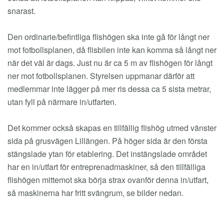
snarast.
Den ordinarie/befintliga flishögen ska inte gå för långt ner
mot fotbollsplanen, då flisbilen inte kan komma så långt ner
när det väl är dags. Just nu är ca 5 m av flishögen för långt
ner mot fotbollsplanen. Styrelsen uppmanar därför att
medlemmar inte lägger på mer ris dessa ca 5 sista metrar,
utan fyll på närmare in/utfarten.
Det kommer också skapas en tillfällig flishög utmed vänster
sida på grusvägen Lillängen. På höger sida är den första
stängslade ytan för etablering. Det instängslade området
har en in/utfart för entreprenadmaskiner, så den tillfälliga
flishögen mittemot ska börja strax ovanför denna in/utfart,
så maskinerna har fritt svängrum, se bilder nedan.