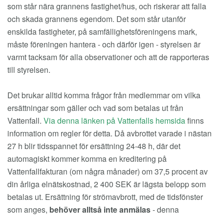
som står nära grannens fastighet/hus, och riskerar att falla
och skada grannens egendom. Det som står utanför
enskilda fastigheter, på samfällighetsföreningens mark,
måste föreningen hantera - och därför igen - styrelsen är
varmt tacksam för alla observationer och att de rapporteras
till styrelsen.
Det brukar alltid komma frågor från medlemmar om vilka
ersättningar som gäller och vad som betalas ut från
Vattenfall.
Via denna länken på Vattenfalls hemsida
finns
information om regler för detta. Då avbrottet varade i nästan
27 h blir tidsspannet för ersättning 24-48 h, där det
automagiskt kommer komma en kreditering på
Vattenfallfakturan (om några månader) om 37,5 procent av
din årliga elnätskostnad, 2 400 SEK är lägsta belopp som
betalas ut. Ersättning för strömavbrott, med de tidsfönster
som anges,
behöver alltså inte anmälas
- denna