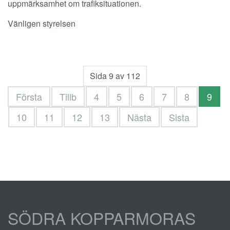
uppmärksamhet om trafiksituationen.
Vänligen styrelsen
Sida 9 av 112
Första
Tillb
4
5
6
7
8
9
10
11
12
13
Nästa
Sista
SÖDRA KOPPARMORAS