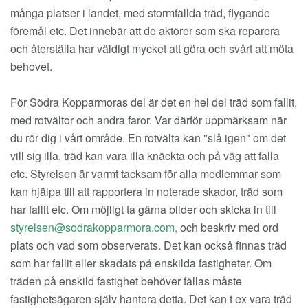
många platser i landet, med stormfällda träd, flygande
föremål etc. Det innebär att de aktörer som ska reparera
och återställa har väldigt mycket att göra och svårt att möta
behovet.
För Södra Kopparmoras del är det en hel del träd som fallit,
med rotvältor och andra faror. Var därför uppmärksam när
du rör dig i vårt område. En rotvälta kan "slå igen" om det
vill sig illa, träd kan vara illa knäckta och på väg att falla
etc. Styrelsen är varmt tacksam för alla medlemmar som
kan hjälpa till att rapportera in noterade skador, träd som
har fallit etc. Om möjligt ta gärna bilder och skicka in till
styrelsen@sodrakopparmora.com
,
och beskriv med ord
plats och vad som observerats. Det kan också finnas träd
som har fallit eller skadats på enskilda fastigheter. Om
träden på enskild fastighet behöver fällas måste
fastighetsägaren själv hantera detta. Det kan t ex vara träd