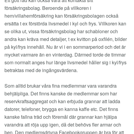
Ett gott råd kan också vara att kontakta sitt
försäkringsbolag. Beroende på villkoren i
hem/villahemförsäkring kan försäkringsbolagen också
ersätta t ex förstörda livsmedel i kyl och frys. Villkoren kan
se olika ut, vissa försäkringsbolag har schabloner och
andra kan kräva med detaljer, t ex kvitton på oxfilén, bilder
på kyl/frys innehåll. Nu är vi i en sommarperiod och det är
mycket varmare än en vinterdag. Därmed torde de timmar
som normalt anges hur länge livsmedel håller sig i kyl/frys
betraktas med de ingångsvärdena.
Som alltid brukar våra fina medlemmar vara varandra
behjälpliga. Det finns kanske de medlemmar som har
reservkraftsaggregat och kan erbjuda grannar att ladda
datorer, telefoner, brygga en kanna kaffe etc. Det finns
kanske fallna träd och föremål där grannar kan hjälpa
varandra att röja upp igen, då det behövs fler armar och
ben. Den medlemsdrivna Facebookgruppen är bra för att