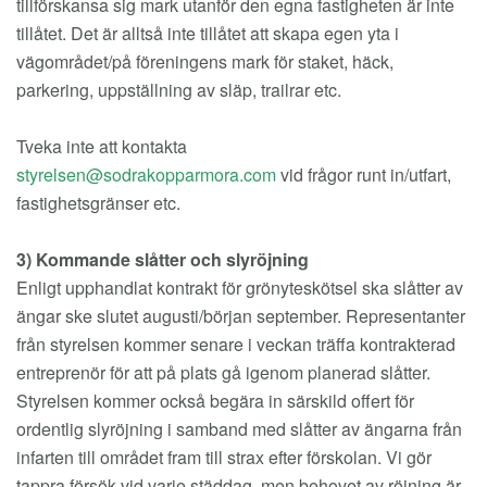
tillförskansa sig mark utanför den egna fastigheten är inte
tillåtet. Det är alltså inte tillåtet att skapa egen yta i
vägområdet/på föreningens mark för staket, häck,
parkering, uppställning av släp, trailrar etc.
Tveka inte att kontakta
vid frågor runt in/utfart,
fastighetsgränser etc.
3) Kommande slåtter och slyröjning
Enligt upphandlat kontrakt för grönyteskötsel ska slåtter av
ängar ske slutet augusti/början september. Representanter
från styrelsen kommer senare i veckan träffa kontrakterad
entreprenör för att på plats gå igenom planerad slåtter.
Styrelsen kommer också begära in särskild offert för
ordentlig slyröjning i samband med slåtter av ängarna från
infarten till området fram till strax efter förskolan. Vi gör
tappra försök vid varje städdag, men behovet av röjning är