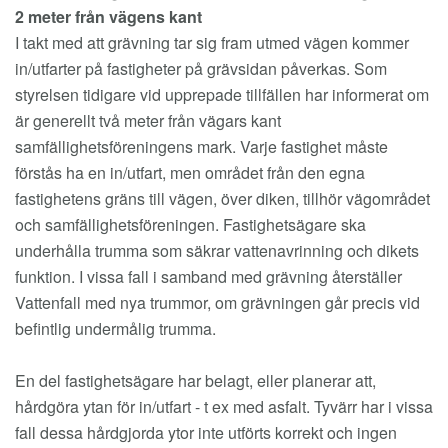
2 meter från vägens kant
I takt med att grävning tar sig fram utmed vägen kommer
in/utfarter på fastigheter på grävsidan påverkas. Som
styrelsen tidigare vid upprepade tillfällen har informerat om
är generellt två meter från vägars kant
samfällighetsföreningens mark. Varje fastighet måste
förstås ha en in/utfart, men området från den egna
fastighetens gräns till vägen, över diken, tillhör vägområdet
och samfällighetsföreningen. Fastighetsägare ska
underhålla trumma som säkrar vattenavrinning och dikets
funktion. I vissa fall i samband med grävning återställer
Vattenfall med nya trummor, om grävningen går precis vid
befintlig undermålig trumma.
En del fastighetsägare har belagt, eller planerar att,
hårdgöra ytan för in/utfart - t ex med asfalt. Tyvärr har i vissa
fall dessa hårdgjorda ytor inte utförts korrekt och ingen