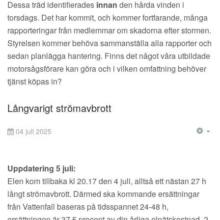
Dessa träd identifierades
innan
den hårda vinden i
torsdags. Det har kommit, och kommer fortfarande, många
rapporteringar från medlemmar om skadorna efter stormen.
Styrelsen kommer behöva sammanställa alla rapporter och
sedan planlägga hantering. Finns det något våra utbildade
motorsågsförare kan göra och i vilken omfattning behöver
tjänst köpas in?
Långvarigt strömavbrott
04 juli 2025
EM
Uppdatering 5 juli:
Elen kom tillbaka kl 20.17 den 4 juli, alltså ett nästan 27 h
långt strömavbrott. Därmed ska kommande ersättningar
från Vattenfall baseras på tidsspannet 24-48 h,
ersättningen är 37,5 procent av din årliga elnätskostnad, 2