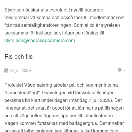
Styrelsen önskar alla eventuellt nya/tillträdande
medlemmar välkomna och också tack till medlemmar som
frånträtt samfällighetsföreningen. Som alltid är styrelsen
tacksamma för iakttagelser, frågor och förslag till
Ris och flis
07 juli 2025
EM
Projektet Vädersäkring arbetar på, och kommer inte ha
"semesterstängt". Grävningen vid förskolan/flishögen
beräknas bli klart under dagen (måndag 7 juli 2025). Det
innebär att det snart är öppet för att lämna ris på flishögen
och att vägsnutten öppnas upp ner till fotbollsplanen.
Vägen kommer förstärkas med bärlager/grus. Det innebär
också att fotbollsplanen kan klippas, vilket kommer ske