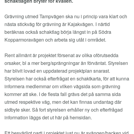
schaktlagen bryter för kvällen.
Grävning utmed Tampvägen ska nu i princip vara klart och
nästa stickväg för grävning är Kajakvägen. I närtid
beräknas också schaktlag börja längst in på Södra
Kopparmoravägen och arbeta sig utåt i området.
Rent allmänt är projektet försenat av olika oförutsedda
orsaker, bl a mer berg/sprängningar än förväntat. Styrelsen
har blivit lovad en uppdaterad projektplan snarast.
Styrelsen har också efterfrågat en schaktkarta, för att kunna
informera medlemmar om vilken vägsida som grävning
kommer att ske. I de flesta fall grävs det på samma sida
utmed respektive väg, men det kan finnas undantag där
sidbyte sker. Så fort styrelsen erhåller ny och efterfrågad
information läggs det ut här på hemsidan.
Ett besvärligt parti i projektet just nu är svängen/backen vid