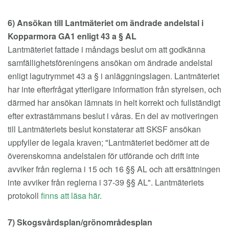
6) Ansökan till Lantmäteriet om ändrade andelstal i
Kopparmora GA1 enligt 43 a § AL
Lantmäteriet fattade i måndags beslut om att godkänna
samfällighetsföreningens ansökan om ändrade andelstal
enligt lagutrymmet 43 a § i anläggningslagen. Lantmäteriet
har inte efterfrågat ytterligare information från styrelsen, och
därmed har ansökan lämnats in helt korrekt och fullständigt
efter extrastämmans beslut i våras. En del av motiveringen
till Lantmäteriets beslut konstaterar att SKSF ansökan
uppfyller de legala kraven; "Lantmäteriet bedömer att de
överenskomna andelstalen för utförande och drift inte
avviker från reglerna i 15 och 16 §§ AL och att ersättningen
inte avviker från reglerna i 37-39 §§ AL". Lantmäteriets
protokoll
finns att läsa här
.
7) Skogsvårdsplan/grönområdesplan