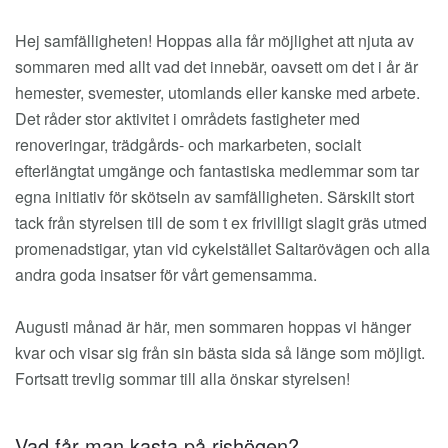
EM
Hej samfälligheten! Hoppas alla får möjlighet att njuta av
sommaren med allt vad det innebär, oavsett om det i år är
hemester, svemester, utomlands eller kanske med arbete.
Det råder stor aktivitet i områdets fastigheter med
renoveringar, trädgårds- och markarbeten, socialt
efterlängtat umgänge och fantastiska medlemmar som tar
egna initiativ för skötseln av samfälligheten. Särskilt stort
tack från styrelsen till de som t ex frivilligt slagit gräs utmed
promenadstigar, ytan vid cykelstället Saltarövägen och alla
andra goda insatser för vårt gemensamma.
Augusti månad är här, men sommaren hoppas vi hänger
kvar och visar sig från sin bästa sida så länge som möjligt.
Fortsatt trevlig sommar till alla önskar styrelsen!
Vad får man kasta på rishögen?