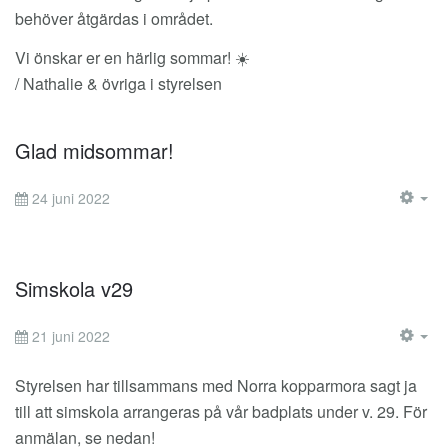
behöver åtgärdas i området.
Vi önskar er en härlig sommar! ☀️
/ Nathalie & övriga i styrelsen
Glad midsommar!
24 juni 2022
EM
Simskola v29
21 juni 2022
EM
Styrelsen har tillsammans med Norra kopparmora sagt ja
till att simskola arrangeras på vår badplats under v. 29. För
anmälan, se nedan!