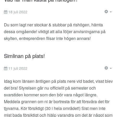
18 juli 2022
EM
Du som lagt ner stockar & stubbar på rishögen, hämta
dessa omgående! viktigt att alla följer anvisningarna på
skylten, entreprenören flisar inte högen annars!
Simlinan på plats!
11 juli 2022
EM
Idag kom länsen äntligen på plats nere vid badet, visst blev
det bra! Styrelsen går nu officiellt på semester och
svarstiden kommer som den bör vara något längre.
Meddela grannen om ni är bortresta för att försvåra det för
tjyvarna. Kör försiktigt (30 i hela området!) Sist men inte
mist bada försiktigt och hjälp varandra om det är något som