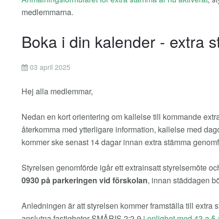
medlemmarna.
Boka i din kalender - extra
03 april 2025
Hej alla medlemmar,
Nedan en kort orientering om kallelse till kommande ex
återkomma med ytterligare information, kallelse med dag
kommer ske senast 14 dagar innan extra stämma genomf
Styrelsen genomförde igår ett extrainsatt styrelsemöte oc
0930 på parkeringen vid förskolan
, innan städdagen bö
Anledningen är att styrelsen kommer framställa till extra
anslutna fastigheter SMÅRIS 2:2-9
i enlighet med 43 a §