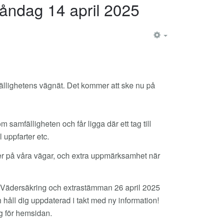
ndag 14 april 2025
EMPTY
ällighetens vägnät. Det kommer att ske nu på
amfälligheten och får ligga där ett tag till
 uppfarter etc.
ter på våra vägar, och extra uppmärksamhet när
t Vädersäkring och extrastämman 26 april 2025
åll dig uppdaterad i takt med ny information!
g för hemsidan.