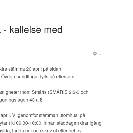
 - kallelse med
EMPTY
extra stämma 26 april på sidan
 Övriga handlingar fylls på eftersom.
 fastigheter inom Småris (SMÅRIS 2:2-3 och
ggningslagen 43 a §.
6 april. Vi genomför stämman utomhus, på
ytan) kl 09:30-10:00, innan städdagen drar igång
ida, ladda ner och skriv ut efter behov.