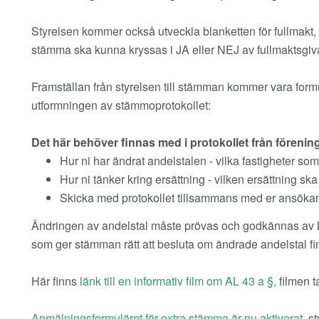
Styrelsen kommer också utveckla blanketten för fullmakt, så
stämma ska kunna kryssas i JA eller NEJ av fullmaktsgiv
Framställan från styrelsen till stämman kommer vara formu
utformningen av stämmoprotokollet:
Det här behöver finnas med i protokollet från fören
Hur ni har ändrat andelstalen - vilka fastigheter so
Hur ni tänker kring ersättning - vilken ersättning sk
Skicka med protokollet tillsammans med er ansöka
Ändringen av andelstal måste prövas och godkännas av La
som ger stämman rätt att besluta om ändrade andelstal fin
Här finns
länk till en informativ film om AL 43 a §,
filmen t
Anmälningsformuläret för extra stämma är nu aktiverat
, s