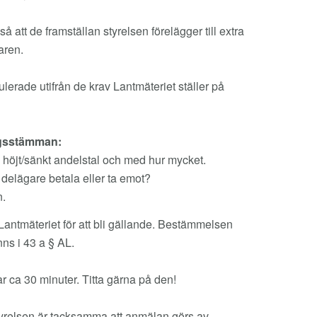
 att de framställan styrelsen förelägger till extra
aren.
lerade utifrån de krav Lantmäteriet ställer på
ingsstämman:
m höjt/sänkt andelstal och med hur mycket.
a delägare betala eller ta emot?
n.
ntmäteriet för att bli gällande. Bestämmelsen
ns i 43 a § AL.
ar ca 30 minuter. Titta gärna på den!
tyrelsen är tacksamma att anmälan görs av