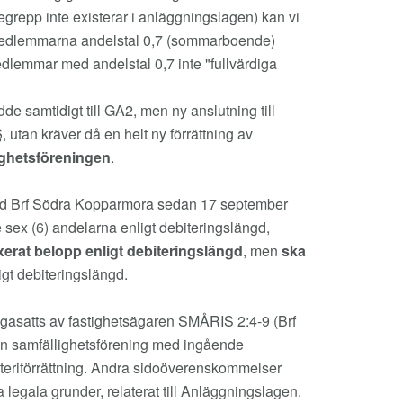
repp inte existerar i anläggningslagen) kan vi
medlemmarna andelstal 0,7 (sommarboende)
dlemmar med andelstal 0,7 inte "fullvärdiga
de samtidigt till GA2, men ny anslutning till
utan kräver då en helt ny förrättning av
ighetsföreningen
.
 Brf Södra Kopparmora sedan 17 september
 sex (6) andelarna enligt debiteringslängd,
xerat belopp enligt debiteringslängd
, men
ska
gt debiteringslängd.
ifrågasatts av fastighetsägaren SMÅRIS 2:4-9 (Brf
 en samfällighetsförening med ingående
eriförrättning. Andra sidoöverenskommelser
a legala grunder, relaterat till Anläggningslagen.