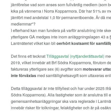
jämförelse vad som anses som fullvärdig medlem (som beg
kika på vännerna i Norra Kopparmora. Där har 51% av 
jämfört med andelstal 1,0 för permanentboende. Är då me
medlemmar"?
I efterhand kan man fundera på varför anslutning inte sked
ytterligare GA medges inte inom anläggningslagen 43 a §, 
Lantmäteriet vilket kan bli
oerhört kostsamt för samfäll
Det finns ett tecknat
Tilläggsavtal (nyttjanderättsavtal)
med
2019, vilket innebär att Brf Södra Kopparmora, förutom de
faktureras ytterligare sex (6) avgifter som
motsvarar utta
inte förväxlas
med samfällighetsavgift som uttaxeras enli
Detta tilläggsavtal är inte tillfyllest och har under 2025 
Södra Kopparmora). Alla fastigheter som är anslutna till
gemensamhetsanläggningar ska vara reglerade i Lantmät
innebär risker för tolkningar, felaktigheter och är på osäkr