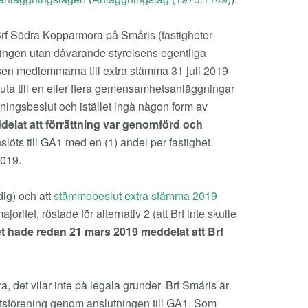
rf Södra Kopparmora på Småris (fastigheter
ingen utan dåvarande styrelsens egentliga
sen medlemmarna till extra stämma 31 juli 2019
uta till en eller flera gemensamhetsanläggningar
ttningsbeslut och istället ingå någon form av
delat att förrättning var genomförd och
löts till GA1 med en (1) andel per fastighet
2019.
dig) och att
stämmobeslut extra stämma 2019
ritet, röstade för alternativ 2 (att Brf inte skulle
t hade redan 21 mars 2019 meddelat att Brf
 det vilar inte på legala grunder. Brf Småris är
tsförening genom anslutningen till GA1. Som