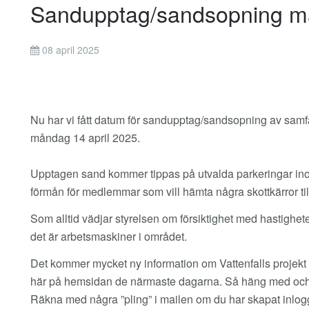
Sandupptag/sandsopning må
08 april 2025
Nu har vi fått datum för sandupptag/sandsopning av samf
måndag 14 april 2025.
Upptagen sand kommer tippas på utvalda parkeringar inom s
förmån för medlemmar som vill hämta några skottkärror till
Som alltid vädjar styrelsen om försiktighet med hastighe
det är arbetsmaskiner i området.
Det kommer mycket ny information om Vattenfalls projek
här på hemsidan de närmaste dagarna. Så häng med och h
Räkna med några ”pling” i mailen om du har skapat inlog