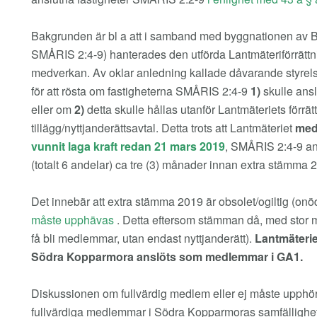
Bakgrunden är bl a att i samband med byggnationen av B
SMÅRIS 2:4-9) hanterades den utförda Lantmäteriförrättn
medverkan. Av oklar anledning kallade dåvarande styrel
för att rösta om fastigheterna SMÅRIS 2:4-9
1)
skulle ansl
eller om
2)
detta skulle hållas utanför Lantmäteriets förrä
tillägg/nyttjanderättsavtal. Detta trots att Lantmäteriet
med
vunnit laga kraft redan 21 mars 2019
, SMÅRIS 2:4-9 ans
(totalt 6 andelar) ca tre (3) månader innan extra stämma 
Det innebär att extra stämma 2019 är obsolet/ogiltig (onö
måste upphävas
. Detta eftersom stämman då, med stor majo
få bli medlemmar, utan endast nyttjanderätt).
Lantmäterie
Södra Kopparmora anslöts som medlemmar i GA1.
Diskussionen om fullvärdig medlem eller ej måste upphöra,
fullvärdiga medlemmar i Södra Kopparmoras samfällighe