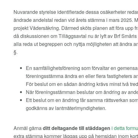
Nuvarande styrelse identifierade dessa osäkerheter redan 
ändrade andelstal redan vid årets stämma i mars 2025. M
projekt Vädersäkring. Därmed sköts planen att föra upp fr
då diskussionen om Tilläggsavtal nu är lyft av Brf Småris 
alla reda ut begreppen och nyttja möjligheten att ändra 
§.
En samfällighetsförening som förvaltar en gemensa
föreningsstämma ändra en eller flera fastigheters and
För beslut om en sådan ändring krävs minst två tred
När föreningsstämman beslutar om ändring av andel
Ett beslut om en ändring får samma rättsverkan som 
godkänns av lantmäterimyndigheten.
Anmäl gärna
ditt deltagande till städdagen
i detta formu
extra stämma kommer läggas upp på hemsidan inom kort