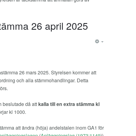
 stämma 26 april 2025
EMPTY
trastämma 26 mars 2025. Styrelsen kommer att
ordning och alla stämmohandlingar. Detta
örs.
h beslutade då att
kalla till en extra stämma kl
rjar kl 1000.
 stämma att ändra (höja) andelstalen inom GA1 för
 anläggningslagen
(
Anläggningslag (1973:1149
)).