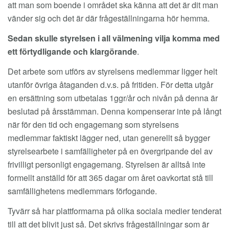
att man som boende i området ska känna att det är dit man
vänder sig och det är där frågeställningarna hör hemma.
Sedan skulle styrelsen i all välmening vilja komma med
ett förtydligande och klargörande
.
Det arbete som utförs av styrelsens medlemmar ligger helt
utanför övriga åtaganden d.v.s. på fritiden. För detta utgår
en ersättning som utbetalas 1ggr/år och nivån på denna är
beslutad på årsstämman. Denna kompenserar inte på långt
när för den tid och engagemang som styrelsens
medlemmar faktiskt lägger ned, utan generellt så bygger
styrelsearbete i samfälligheter på en övergripande del av
frivilligt personligt engagemang. Styrelsen är alltså inte
formellt anställd för att 365 dagar om året oavkortat stå till
samfällighetens medlemmars förfogande.
Tyvärr så har plattformarna på olika sociala medier tenderat
till att det blivit just så. Det skrivs frågeställningar som är