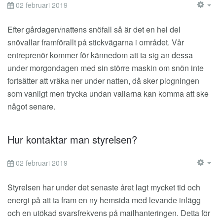
02 februari 2019
EM
Efter gårdagen/nattens snöfall så är det en hel del
snövallar framförallt på stickvägarna i området. Vår
entreprenör kommer för kännedom att ta sig an dessa
under morgondagen med sin större maskin om snön inte
fortsätter att vräka ner under natten, då sker plogningen
som vanligt men trycka undan vallarna kan komma att ske
något senare.
Hur kontaktar man styrelsen?
02 februari 2019
EM
Styrelsen har under det senaste året lagt mycket tid och
energi på att ta fram en ny hemsida med levande inlägg
och en utökad svarsfrekvens på mailhanteringen. Detta för