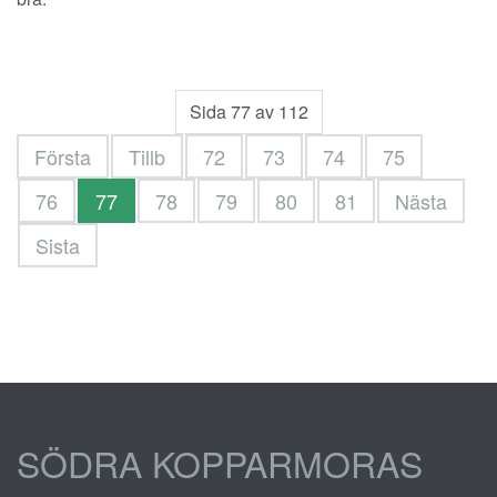
Sida 77 av 112
Första
Tillb
72
73
74
75
76
77
78
79
80
81
Nästa
Sista
SÖDRA KOPPARMORAS