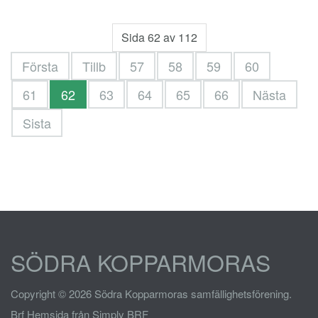
Sida 62 av 112
Första
Tillb
57
58
59
60
61
62
63
64
65
66
Nästa
Sista
SÖDRA KOPPARMORAS
Copyright © 2026 Södra Kopparmoras samfällighetsförening.
Brf Hemsida
från Simply BRF