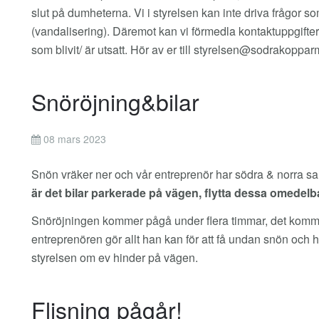
slut på dumheterna. Vi i styrelsen kan inte driva frågor 
(vandalisering). Däremot kan vi förmedla kontaktuppgifter 
som blivit/ är utsatt. Hör av er till
styrelsen@sodrakoppar
Snöröjning&bilar
08 mars 2023
Snön vräker ner och vår entreprenör har södra & norra sam
är det bilar parkerade på vägen, flytta dessa omedelb
Snöröjningen kommer pågå under flera timmar, det komm
entreprenören gör allt han kan för att få undan snön och h
styrelsen om ev hinder på vägen.
Flisning pågår!