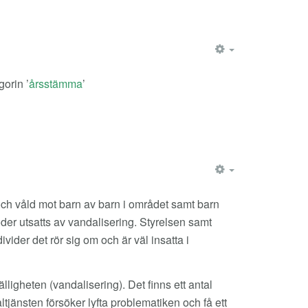
EMPTY
orin ’
årsstämma
’
EMPTY
och våld mot barn av barn i området samt barn
oder utsatts av vandalisering. Styrelsen samt
vider det rör sig om och är väl insatta i
ligheten (vandalisering). Det finns ett antal
ltjänsten försöker lyfta problematiken och få ett