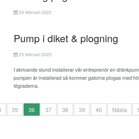
23 februari 2023
Pump i diket & plogning
23 februari 2023
I skrivande stund installerar vår entreprenör en dränkpump
pumpen är installerad så kommer gatorna plogas med högsta
tögraderna.
4
35
36
37
38
39
40
Nästa