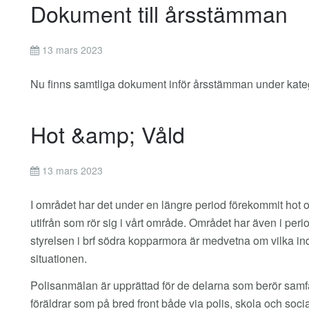
Dokument till årsstämman
13 mars 2023
Nu finns samtliga dokument inför årsstämman under kateg
Hot &amp; Våld
13 mars 2023
I området har det under en längre period förekommit hot 
utifrån som rör sig i vårt område. Området har även i peri
styrelsen i brf södra kopparmora är medvetna om vilka indi
situationen.
Polisanmälan är upprättad för de delarna som berör samfäl
föräldrar som på bred front både via polis, skola och socia