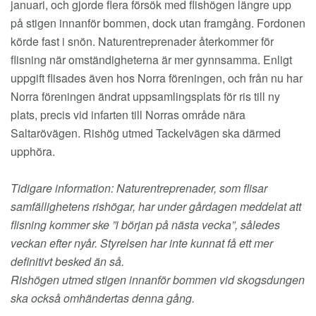
januari, och gjorde flera försök med flishögen längre upp
på stigen innanför bommen, dock utan framgång. Fordonen
körde fast i snön. Naturentreprenader återkommer för
flisning när omständigheterna är mer gynnsamma. Enligt
uppgift flisades även hos Norra föreningen, och från nu har
Norra föreningen ändrat uppsamlingsplats för ris till ny
plats, precis vid infarten till Norras område nära
Saltarövägen. Rishög utmed Tackelvägen ska därmed
upphöra.
Tidigare information: Naturentreprenader, som flisar
samfällighetens rishögar, har under gårdagen meddelat att
flisning kommer ske ”i början på nästa vecka”, således
veckan efter nyår. Styrelsen har inte kunnat få ett mer
definitivt besked än så.
Rishögen utmed stigen innanför bommen vid skogsdungen
ska också omhändertas denna gång.