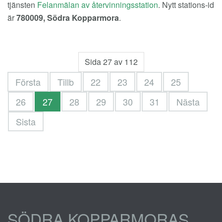
tjänsten
Felanmälan av återvinningsstation
. Nytt stations-id
är
780009, Södra Kopparmora
.
Sida 27 av 112
Första
Tillb
22
23
24
25
26
27
28
29
30
31
Nästa
Sista
SÖDRA KOPPARMORAS