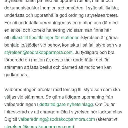
Styrelsen håller på med att upprätta rutiner, mallar och
dokumentstruktur inom en rad områden, i syfte att likrikta,
underlätta och upprätthålla god ordning i styrelsearbetet.
För att underlätta beredningen av en motion och därmed
en enkel och korrekt hantering vid stämman finns här
ett
utkast till tips/riktlinjer för motioner
. Styrelsen är gärna
behjälplig/stödjer vid behov, kontakta i så fall styrelsen via
. Ju tydligare och bra
förberedd en motion är, desto mer underlättar det för
stämman att fatta beslut och därmed att motionen kan
godkännas.
Valberedningen arbetar med förslag till styrelsen som ska
väljas vid stämman. Se gärna tidigare uppmaning från
valberedningen
i detta tidigare nyhetsinlägg
. Om Du är
intresserad av att engagera Dig i styrelsen hör tacksamt av
Dig till
(alternativt
).